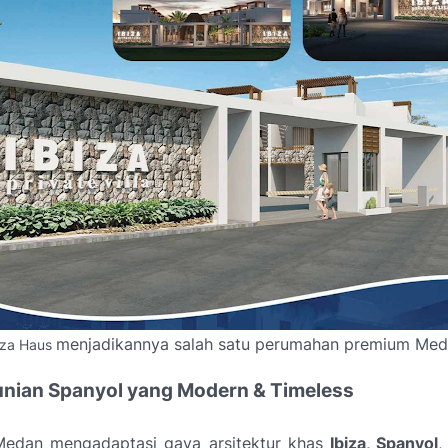
menjadikannya salah satu
perumahan premium Med
iza Haus
nian Spanyol yang Modern & Timeless
Medan mengadaptasi gaya arsitektur khas
Ibiza, Spanyol
,