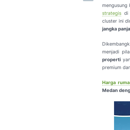
mengusung k
strategis
d
cluster ini 
jangka panj
Dikembangk
menjadi pil
properti
ya
premium dan
Harga ruma
Medan denga