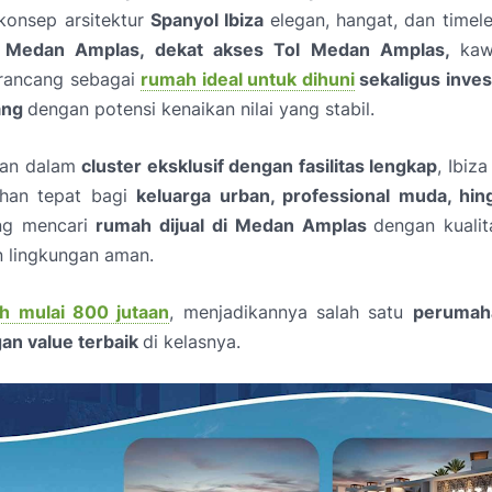
onsep arsitektur
Spanyol Ibiza
elegan, hangat, dan timele
i
Medan Amplas, dekat akses Tol Medan Amplas,
kaw
dirancang sebagai
rumah ideal untuk dihuni
sekaligus inves
ang
dengan potensi kenaikan nilai yang stabil.
an dalam
cluster eksklusif dengan fasilitas lengkap
, Ibiz
ahan tepat bagi
keluarga urban, professional muda, hin
ng mencari
rumah dijual di Medan Amplas
dengan kuali
 lingkungan aman.
h mulai 800 jutaan
, menjadikannya salah satu
perumah
n value terbaik
di kelasnya.