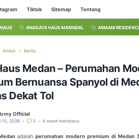
stagram
Tiktok
Sitemap
Tentang
 HAUS
ANAGATA HAUS MARINDAL
ARMANI RESIDENC
Artikel
Berita
 Haus Medan – Perumahan Mo
um Bernuansa Spanyol di Me
s Dekat Tol
Army Official
i 10, 2026
•
0
•
4
menit membaca
 Medan
adalah
perumahan modern premium di Medan 