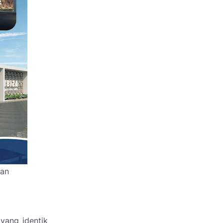
an
 yang identik