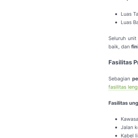
Luas T
Luas B
Seluruh uni
baik, dan
fi
Fasilitas 
Sebagian
pe
fasilitas len
Fasilitas un
Kawas
Jalan 
Kabel l