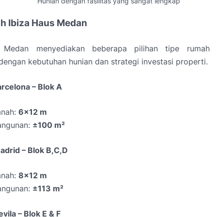
Hunian dengan fasilitas yang sangat lengkap
h Ibiza Haus Medan
 Medan menyediakan beberapa pilihan tipe rumah
dengan kebutuhan hunian dan strategi investasi properti.
rcelona – Blok A
anah:
6x12 m
angunan:
±100 m²
adrid – Blok B,C,D
anah:
8x12 m
angunan:
±113 m²
vila – Blok E & F