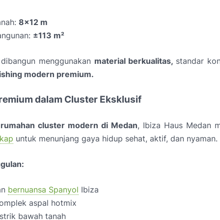
anah:
8x12 m
angunan:
±113 m²
t dibangun menggunakan
material berkualitas,
standar kon
nishing modern premium.
Premium dalam Cluster Eksklusif
rumahan cluster modern di Medan
, Ibiza Haus Medan 
gkap
untuk menunjang gaya hidup sehat, aktif, dan nyaman.
ggulan:
an
bernuansa Spanyol
Ibiza
komplek aspal hotmix
istrik bawah tanah