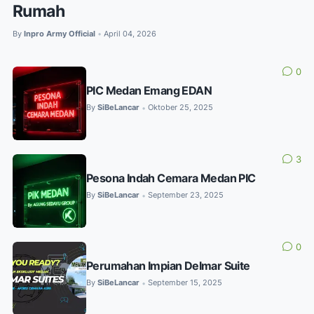
Rumah
By
Inpro Army Official
April 04, 2026
•
0
PIC Medan Emang EDAN
By
SiBeLancar
Oktober 25, 2025
•
3
Pesona Indah Cemara Medan PIC
By
SiBeLancar
September 23, 2025
•
0
Perumahan Impian Delmar Suite
By
SiBeLancar
September 15, 2025
•