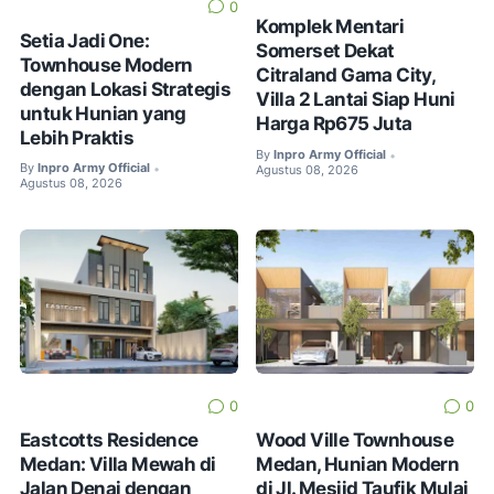
0
Komplek Mentari
Setia Jadi One:
Somerset Dekat
Townhouse Modern
Citraland Gama City,
dengan Lokasi Strategis
Villa 2 Lantai Siap Huni
untuk Hunian yang
Harga Rp675 Juta
Lebih Praktis
By
Inpro Army Official
•
By
Inpro Army Official
•
Agustus 08, 2026
Agustus 08, 2026
0
0
Eastcotts Residence
Wood Ville Townhouse
Medan: Villa Mewah di
Medan, Hunian Modern
Jalan Denai dengan
di Jl. Mesjid Taufik Mulai