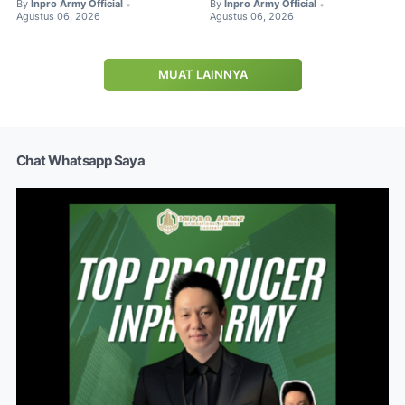
By
Inpro Army Official
By
Inpro Army Official
•
•
Agustus 06, 2026
Agustus 06, 2026
MUAT LAINNYA
Chat Whatsapp Saya