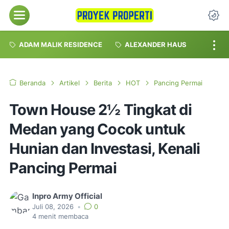
Menu
Da
ADAM MALIK RESIDENCE
ALEXANDER HAUS
Beranda
Artikel
Berita
HOT
Pancing Permai
Town House 2½ Tingkat di
Medan yang Cocok untuk
Hunian dan Investasi, Kenali
Pancing Permai
Inpro Army Official
Juli 08, 2026
•
0
4
menit membaca