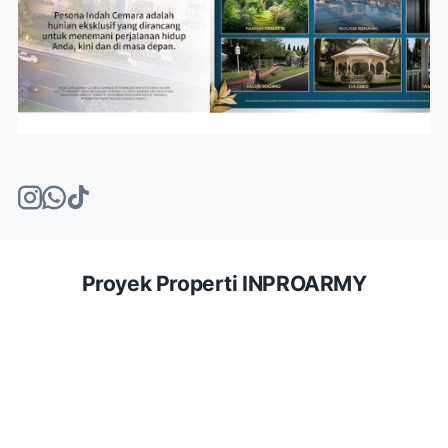
Proyek Properti INPROARMY
Seorang
Ahli Properti Rumah
adalah
profesional
yang memiliki
kompetensi teknis, pemahaman pasar, serta sertifikasi resmi
untuk memandu transaksi properti dari hulu ke hilir.
Melihat Nilai dan Pasar