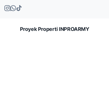
Proyek Properti INPROARMY
Seorang
Ahli Properti Rumah
adalah
profesional
yang memiliki
kompetensi teknis, pemahaman pasar, serta sertifikasi resmi
untuk memandu transaksi properti dari hulu ke hilir.
Melihat Nilai dan Pasar
Ahli properti
mampu melakukan valuasi akurat untuk menentukan
harga jual atau sewa. Mereka tidak hanya melihat NJOP, tetapi
juga tren harga transaksi nyata di lapangan agar properti tidak
overpriced (sulit laku) atau underpriced (merugikan penjual).
Strategi Pemasaran Berbasis Data
Menggunakan alat digital dan jaringan luas untuk memastikan